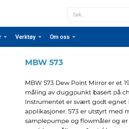
r
Verktøy
Om oss
MBW 573
MBW 573 Dew Point Mirror er et 19
måling av duggpunkt basert på chi
Instrumentet er svært godt egnet i
applikasjoner. 573 er utstyrt med 
samplepumpe og flowmåler og er 