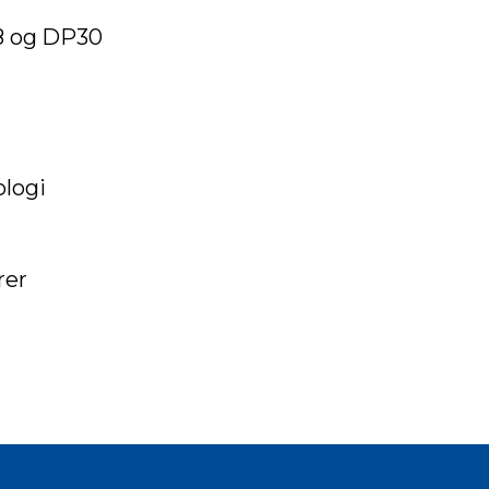
P8 og DP30
ologi
rer