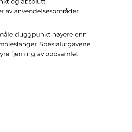
nkt og absolutt
ter av anvendelsesområder.
l å måle duggpunkt høyere enn
pleslanger. Spesialutgavene
yre fjerning av oppsamlet