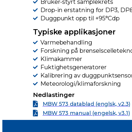
Bruker-styrt samplekrets
Drop-in erstatning for DP3, D
Duggpunkt opp til +95°Cdp
Typiske applikasjoner
Varmebehandling
Forskning på brenselscelletekn
Klimakammer
Fuktighetsgeneratorer
Kalibrering av duggpunktsenso
Meteorologi/klimaforskning
Nedlastinger
MBW 573 datablad (englsk, v2.3)
MBW 573 manual (engelsk, v3.1)