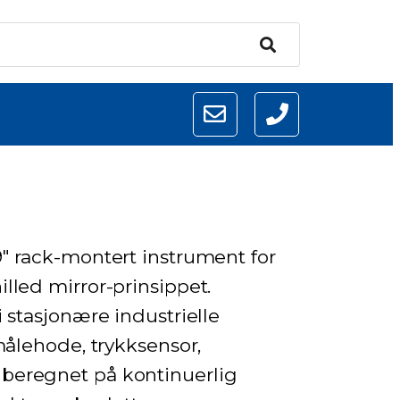
″ rack-montert instrument for
lled mirror-prinsippet.
 stasjonære industrielle
målehode, trykksensor,
beregnet på kontinuerlig