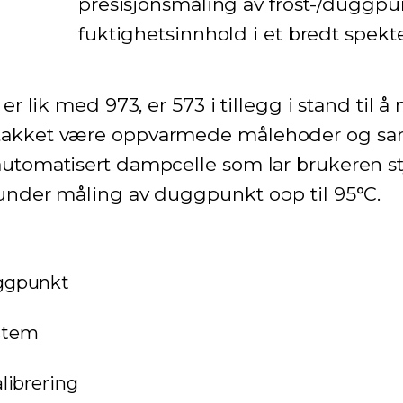
presisjonsmåling av frost-/duggpu
fuktighetsinnhold i et bredt spek
er lik med 973, er 573 i tillegg i stand ti
takket være oppvarmede målehoder og sam
utomatisert dampcelle som lar brukeren st
under måling av duggpunkt opp til 95°C.
uggpunkt
stem
alibrering