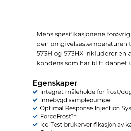
Mens spesifikasjonene forøvrig 
den omgivelsestemperaturen 
573H og 573HX inkluderer en a
kondens som har blitt dannet 
Egenskaper
Integret måleholde for frost/d
Innebygd samplepumpe
Optimal Response Injection Sy
ForceFrost™
Ice-Test brukerverifikasjon av k