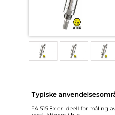
Typiske anvendelsesomr
FA 515 Ex er ideell for måling a
restfuktighet i bl.a.