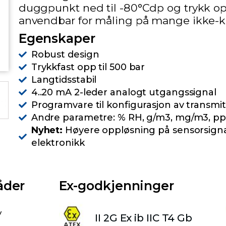
duggpunkt ned til -80°Cdp og trykk opp
anvendbar for måling på mange ikke-ko
Egenskaper
Robust design
Trykkfast opp til 500 bar
Langtidsstabil
4..20 mA 2-leder analogt utgangssignal
Programvare til konfigurasjon av transmi
Andre parametre: % RH, g/m3, mg/m3, pp
Nyhet:
Høyere oppløsning på sensorsigna
elektronikk
åder
Ex-godkjenninger
v
II 2G Ex ib IIC T4 Gb