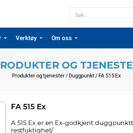
r
Verktøy
Om oss
RODUKTER OG TJENEST
Produkter og tjenester / Duggpunkt / FA 515 Ex
FA 515 Ex
A 515 Ex er en Ex-godkjent duggpunktt
restfuktighet/