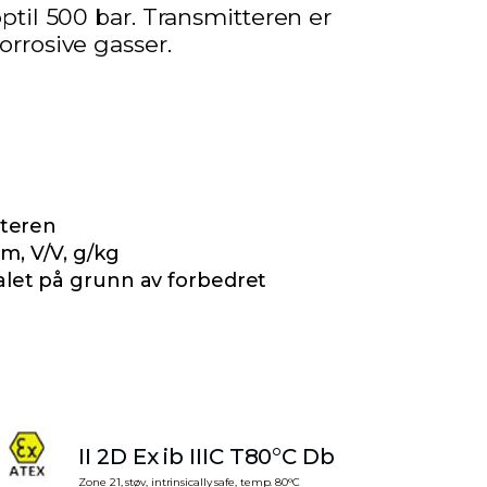
til 500 bar. Transmitteren er
rrosive gasser.
tteren
m, V/V, g/kg
let på grunn av forbedret
II 2D Ex ib IIIC T80°C Db
Zone 21, støv, intrinsically safe, temp. 80°C