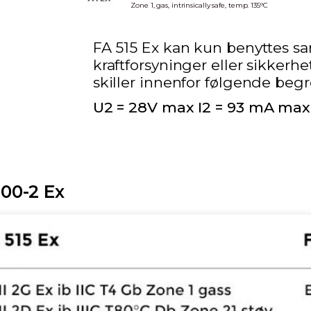
Zone 1, gas, intrinsically safe, temp. 135°C
FA 515 Ex kan kun benyttes
kraftforsyninger eller sikkerhe
skiller innenfor følgende beg
U2 = 28V max I2 = 93 mA max
00-2 Ex