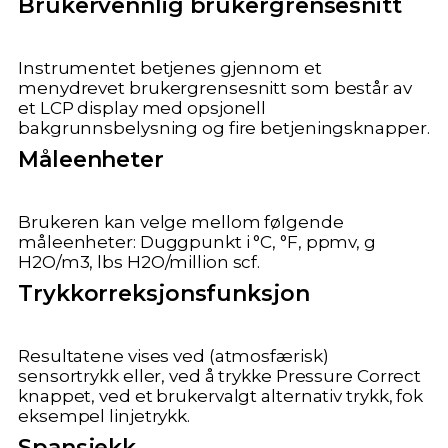
Brukervennlig brukergrensesnitt
Instrumentet betjenes gjennom et
menydrevet brukergrensesnitt som består av
et LCP display med opsjonell
bakgrunnsbelysning og fire betjeningsknapper.
Måleenheter
Brukeren kan velge mellom følgende
måleenheter: Duggpunkt i °C, °F, ppmv, g
H2O/m3, lbs H2O/million scf.
Trykkorreksjonsfunksjon
Resultatene vises ved (atmosfærisk)
sensortrykk eller, ved å trykke Pressure Correct
knappet, ved et brukervalgt alternativ trykk, fok
eksempel linjetrykk.
Spansjekk