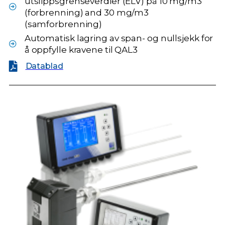
utslippsgrenseverdier (ELV) på 10 mg/m3
(forbrenning) and 30 mg/m3
(samforbrenning)
Automatisk lagring av span- og nullsjekk for
å oppfylle kravene til QAL3
Datablad