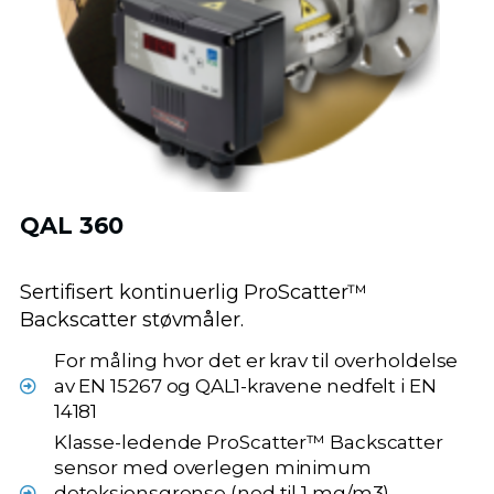
QAL 360
Sertifisert kontinuerlig ProScatter™
Backscatter støvmåler.
For måling hvor det er krav til overholdelse
av EN 15267 og QAL1-kravene nedfelt i EN
14181
Klasse-ledende ProScatter™ Backscatter
sensor med overlegen minimum
deteksjonsgrense (ned til 1 mg/m3)