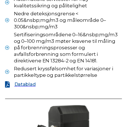
kvalitetssikring og pålitelighet
Nedre deteksjonsgrense <
0.05&nsbp;mg/m3 og måleområde 0–
300&nsbp;mg/m3
Sertifiseringsområdene 0–16&nsbp;mg/m3
og 0–100 mg/m3 møter kravene til måling
på forbrenningsprosesser og
avfallsforbrenning som formulert i
direktivene EN 13284-2 og EN 14181.
Redusert kryssfølsomhet for variasjoner i
partikkeltype og partikkelstørrelse
Datablad