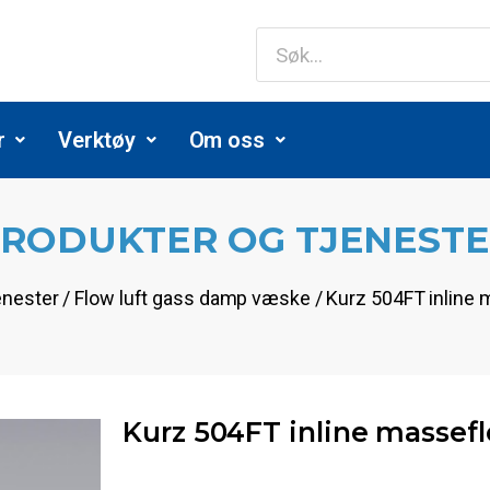
r
Verktøy
Om oss
RODUKTER OG TJENEST
enester / Flow luft gass damp væske / Kurz 504FT inlin
Kurz 504FT inline massef