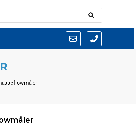
ER
e masseflowmåler
lowmåler