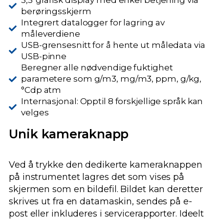
3,5"grafisk display med enkel betjening via
berøringsskjerm
Integrert datalogger for lagring av
måleverdiene
USB-grensesnitt for å hente ut måledata via
USB-pinne
Beregner alle nødvendige fuktighet
parametere som g/m3, mg/m3, ppm, g/kg,
°Cdp atm
Internasjonal: Opptil 8 forskjellige språk kan
velges
Unik kameraknapp
Ved å trykke den dedikerte kameraknappen
på instrumentet lagres det som vises på
skjermen som en bildefil. Bildet kan deretter
skrives ut fra en datamaskin, sendes på e-
post eller inkluderes i servicerapporter. Ideelt