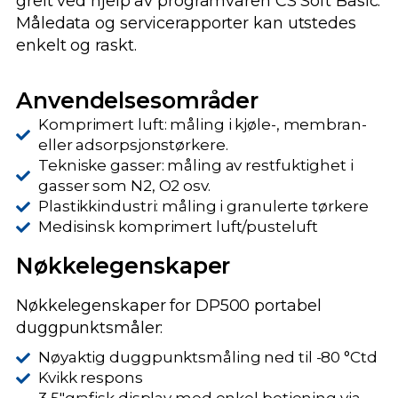
greit ved hjelp av programvaren CS Soft Basic.
Måledata og servicerapporter kan utstedes
enkelt og raskt.
Anvendelsesområder
Komprimert luft: måling i kjøle-, membran-
eller adsorpsjonstørkere.
Tekniske gasser: måling av restfuktighet i
gasser som N2, O2 osv.
Plastikkindustri: måling i granulerte tørkere
Medisinsk komprimert luft/pusteluft
Nøkkelegenskaper
Nøkkelegenskaper for DP500 portabel
duggpunktsmåler:
Nøyaktig duggpunktsmåling ned til -80 °Ctd
Kvikk respons